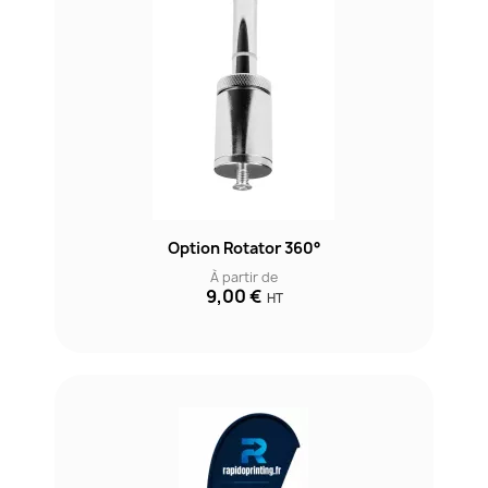
Option Rotator 360°
À partir de
9,00 €
HT