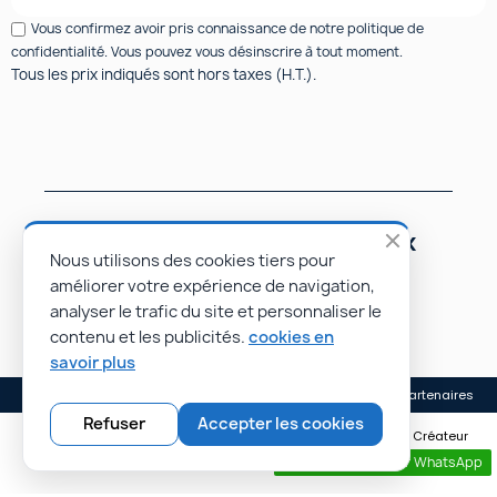
Vous confirmez avoir pris connaissance de notre politique de
confidentialité. Vous pouvez vous désinscrire à tout moment.
Tous les prix indiqués sont hors taxes (H.T.).
Suivez-nous sur les réseaux
sociaux
Nous utilisons des cookies tiers pour
améliorer votre expérience de navigation,
analyser le trafic du site et personnaliser le
contenu et les publicités.
cookies en
savoir plus
Mentions légales
Conditions générales de vente
Nos partenaires
Refuser
Accepter les cookies
© Rapidoprinting.fr 2026 | Site réalisé par Monsieur PIERROT • Créateur
de sites e-commerce • Rayonnez plus loin avec nos sites web.
Contactez nous par WhatsApp