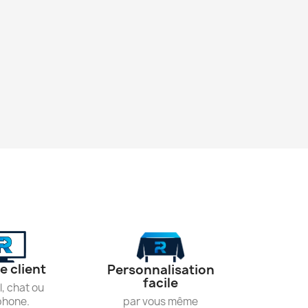
e client
Personnalisation
facile
l, chat ou
par vous même
phone.