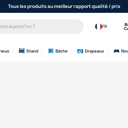
Tous les produits au meilleur rapport qualité / prix
B
FR
C
neux
Stand
Bâche
Drapeaux
No