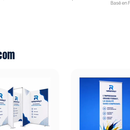
Basé en 
 com