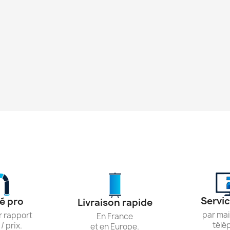
Servic
é pro
Livraison rapide
par mai
r rapport
En France
télé
/ prix.
et en Europe.