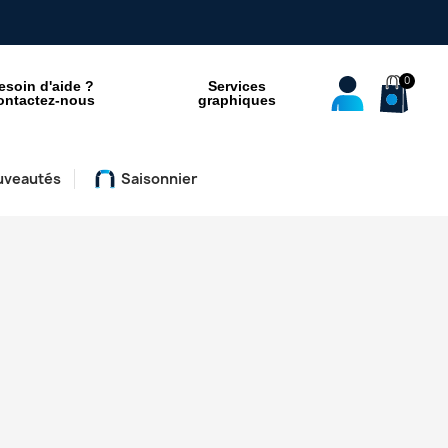
esoin d'aide ?
Services
ontactez-nous
graphiques
uveautés
Saisonnier