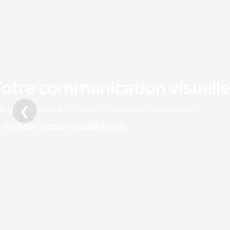
Impression Grand F
❮
Fabrication Européenne
La qualité sans compromis !