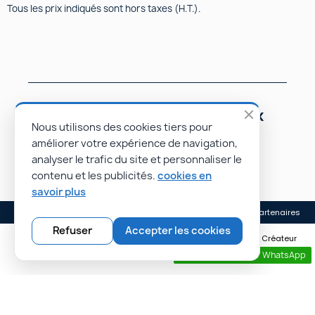
Tous les prix indiqués sont hors taxes (H.T.).
Suivez-nous sur les réseaux
sociaux
Nous utilisons des cookies tiers pour
améliorer votre expérience de navigation,
analyser le trafic du site et personnaliser le
contenu et les publicités.
cookies en
savoir plus
Mentions légales
Conditions générales de vente
Nos partenaires
Refuser
Accepter les cookies
© Rapidoprinting.fr 2026 | Site réalisé par Monsieur PIERROT • Créateur
de sites e-commerce • Rayonnez plus loin avec nos sites web.
Contactez nous par WhatsApp