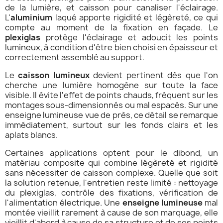
de la lumière, et caisson pour canaliser l'éclairage.
L'
aluminium
laqué apporte rigidité et légèreté, ce qui
compte au moment de la fixation en façade. Le
plexiglas
protège l'éclairage et adoucit les points
lumineux, à condition d'être bien choisi en épaisseur et
correctement assemblé au support.
Le
caisson lumineux
devient pertinent dès que l'on
cherche une lumière homogène sur toute la face
visible. Il évite l'effet de points chauds, fréquent sur les
montages sous-dimensionnés ou mal espacés. Sur une
enseigne lumineuse vue de près, ce détail se remarque
immédiatement, surtout sur les fonds clairs et les
aplats blancs.
Certaines applications optent pour le dibond, un
matériau composite qui combine légèreté et rigidité
sans nécessiter de caisson complexe. Quelle que soit
la solution retenue, l'entretien reste limité : nettoyage
du plexiglas, contrôle des fixations, vérification de
l'alimentation électrique. Une
enseigne lumineuse
mal
montée vieillit rarement à cause de son marquage, elle
vieillit d'abord à cause de sa structure et de ses points