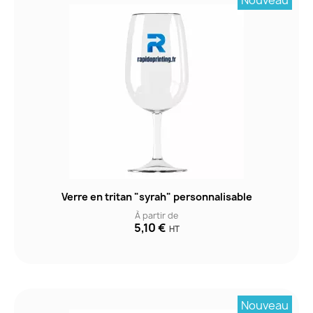
Nouveau
Verre en tritan "syrah" personnalisable
À partir de
5,10 €
HT
Nouveau