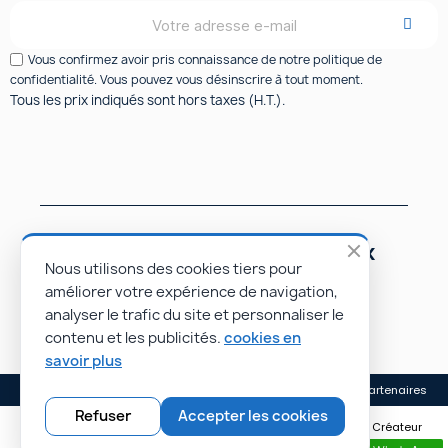
Vous confirmez avoir pris connaissance de notre politique de
confidentialité. Vous pouvez vous désinscrire à tout moment.
Tous les prix indiqués sont hors taxes (H.T.).
Suivez-nous sur les réseaux
sociaux
Nous utilisons des cookies tiers pour
améliorer votre expérience de navigation,
analyser le trafic du site et personnaliser le
contenu et les publicités.
cookies en
savoir plus
Mentions légales
Conditions générales de vente
Nos partenaires
Refuser
Accepter les cookies
© Rapidoprinting.fr 2026 | Site réalisé par Monsieur PIERROT • Créateur