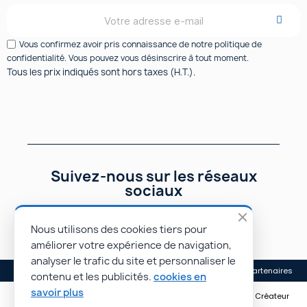
Vous confirmez avoir pris connaissance de notre politique de
confidentialité. Vous pouvez vous désinscrire à tout moment.
Tous les prix indiqués sont hors taxes (H.T.).
Suivez-nous sur les réseaux
sociaux
Nous utilisons des cookies tiers pour
améliorer votre expérience de navigation,
analyser le trafic du site et personnaliser le
Mentions légales
Conditions générales de vente
Nos partenaires
contenu et les publicités.
cookies en
savoir plus
© Rapidoprinting.fr 2026 | Site réalisé par Monsieur PIERROT • Créateur