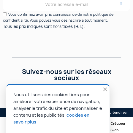
Vous confirmez avoir pris connaissance de notre politique de
confidentialité. Vous pouvez vous désinscrire à tout moment.
Tous les prix indiqués sont hors taxes (H.T.).
Suivez-nous sur les réseaux
sociaux
Nous utilisons des cookies tiers pour
améliorer votre expérience de navigation,
analyser le trafic du site et personnaliser le
Mentions légales
Conditions générales de vente
Nos partenaires
contenu et les publicités.
cookies en
savoir plus
© Rapidoprinting.fr 2026 | Site réalisé par Monsieur PIERROT • Créateur
de sites e-commerce • Rayonnez plus loin avec nos sites web.