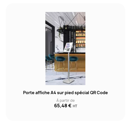
Porte affiche A4 sur pied spécial QR Code
À partir de
65,48 €
HT