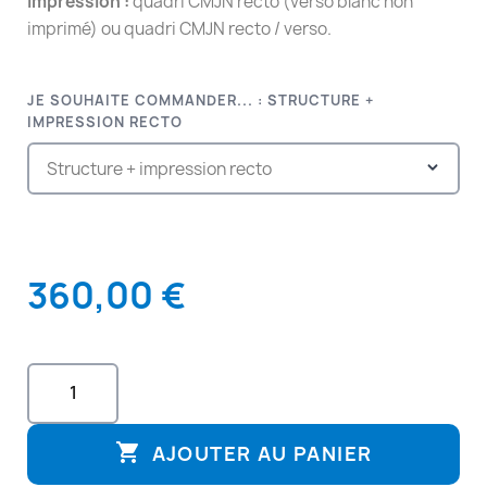
Impression :
quadri CMJN recto (verso blanc non
imprimé) ou quadri CMJN recto / verso.
JE SOUHAITE COMMANDER... : STRUCTURE +
IMPRESSION RECTO
360,00 €

AJOUTER AU PANIER