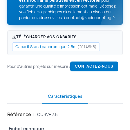
est à fournir impérativement en vectoriel
pour
garantir une qualité d'impression optimale. Déposez
vos fichiers graphiques directement au niveau du
panier ou adressez-les à
contact@rapidoprinting.fr
TÉLÉCHARGER VOS GABARITS
Gabarit Stand panoramique 2,5m
(201.49KB)
Pour d'autres projets sur mesure :
CONTACTEZ-NOUS
Caractéristiques
Référence
TTCURVE2.5
Fiche technique