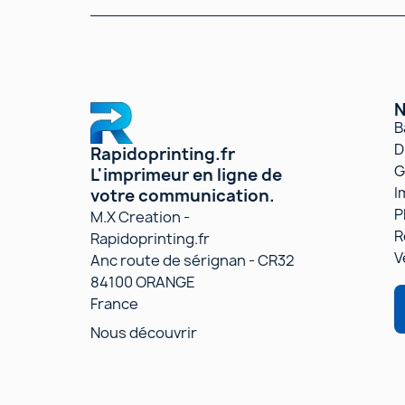
N
B
D
Rapidoprinting.fr
G
L'imprimeur en ligne de
I
votre communication.
P
M.X Creation -
R
Rapidoprinting.fr
V
Anc route de sérignan - CR32
84100 ORANGE
France
Nous découvrir