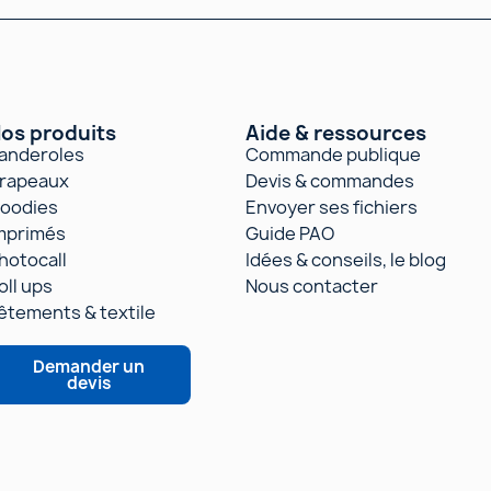
os produits
Aide & ressources
anderoles
Commande publique
rapeaux
Devis & commandes
oodies
Envoyer ses fichiers
mprimés
Guide PAO
hotocall
Idées & conseils, le blog
oll ups
Nous contacter
êtements & textile
Demander un
devis