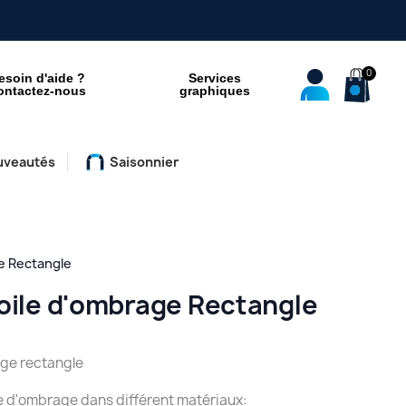
esoin d'aide ?
Services
ontactez-nous
graphiques
uveautés
Saisonnier
ge Rectangle
Voile d'ombrage Rectangle
age rectangle
le d'ombrage dans différent matériaux: