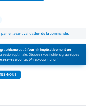
u panier, avant validation de la commande.
e graphisme est à fournir impérativement en
mpression optimale. Déposez vos fichiers graphiques
essez-les à
contact@rapidoprinting.fr
TEZ-NOUS