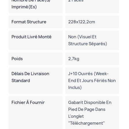
Nombre De Face(s)
2 Faces
Imprimé(es)
Format Structure
228x122,2cm
Produit Livré Monté
Non (visuel Et
Structure Séparés)
Poids
2,7kg
Délais De Livraison
J+10 Ouvrés (week-
Standard
End Et Jours Fériés Non
Inclus)
Fichier À Fournir
Gabarit Disponible En
Pied De Page Dans
L'onglet
"Téléchargement"