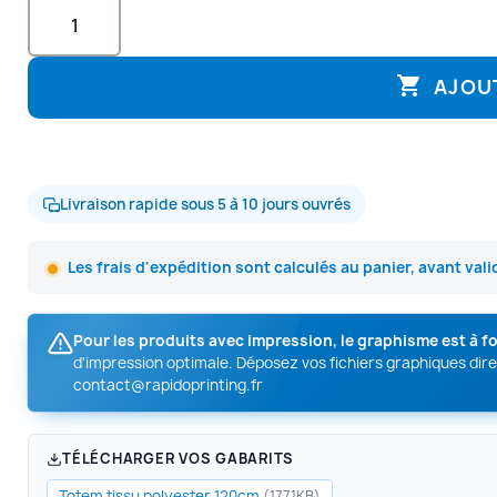

AJOU
Livraison rapide sous 5 à 10 jours ouvrés
Les frais d'expédition sont calculés au panier, avant va
Pour les produits avec impression, le graphisme est à f
d'impression optimale. Déposez vos fichiers graphiques dir
contact@rapidoprinting.fr
TÉLÉCHARGER VOS GABARITS
Totem tissu polyester 120cm
(177.1KB)