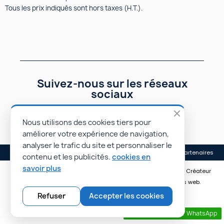
Tous les prix indiqués sont hors taxes (H.T.).
Suivez-nous sur les réseaux
sociaux
Nous utilisons des cookies tiers pour
améliorer votre expérience de navigation,
analyser le trafic du site et personnaliser le
Mentions légales
Conditions générales de vente
Nos partenaires
contenu et les publicités.
cookies en
savoir plus
© Rapidoprinting.fr 2026 | Site réalisé par Monsieur PIERROT • Créateur
de sites e-commerce • Rayonnez plus loin avec nos sites web.
Refuser
Accepter les cookies
Contactez nous par WhatsApp