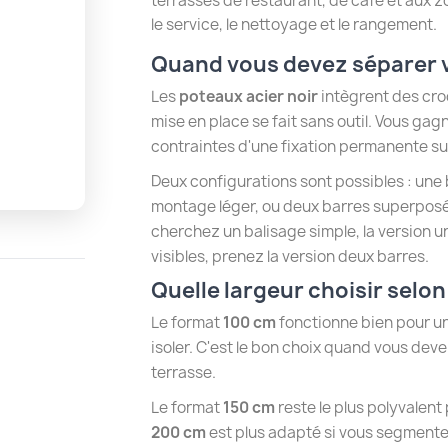
terrasses de restaurant, de café et aux 
le service, le nettoyage et le rangement.
Quand vous devez séparer vi
Les
poteaux acier noir
intègrent des cro
mise en place se fait sans outil. Vous ga
contraintes d'une fixation permanente sur
Deux configurations sont possibles : une
montage léger, ou deux barres superposé
cherchez un balisage simple, la version u
visibles, prenez la version deux barres.
Quelle largeur choisir selon
!
Le format
100 cm
fonctionne bien pour une
isoler. C'est le bon choix quand vous dev
terrasse.
Le format
150 cm
reste le plus polyvalent
200 cm
est plus adapté si vous segmente