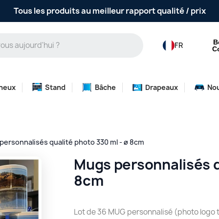
Tous les produits au meilleur rapport qualité / prix
B
FR
C
neux
Stand
Bâche
Drapeaux
No
personnalisés qualité photo 330 ml - ø 8cm
Mugs personnalisés q
8cm
Lot de 36 MUG personnalisé (photo logo 