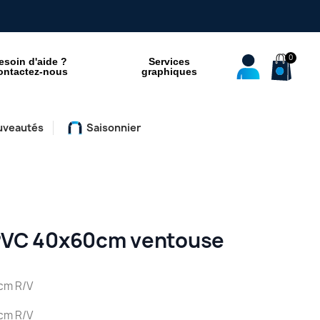
esoin d'aide ?
Services
ontactez-nous
graphiques
uveautés
Saisonnier
 PVC 40x60cm ventouse
cm R/V
cm R/V