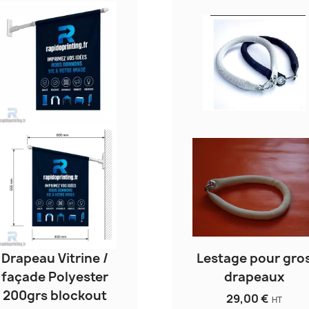
Drapeau Vitrine /
Lestage pour gro
façade Polyester
drapeaux
200grs blockout
29,00 €
HT