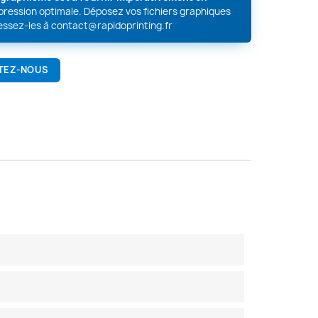
mpression optimale. Déposez vos fichiers graphiques
essez-les à
contact@rapidoprinting.fr
TEZ-NOUS