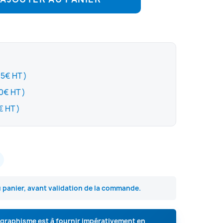
(+ 5€ HT )
(+ 30€ HT )
(+ 120€ HT )
u panier, avant validation de la commande.
e graphisme est à fournir impérativement en