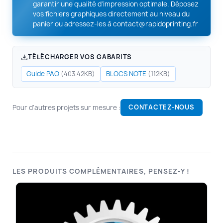
garantir une qualité d'impression optimale. Déposez
vos fichiers graphiques directement au niveau du
panier ou adressez-les à
contact@rapidoprinting.fr
TÉLÉCHARGER VOS GABARITS
Guide PAO
BLOCS NOTE
(403.42KB)
(112KB)
Pour d'autres projets sur mesure :
CONTACTEZ-NOUS
LES PRODUITS COMPLÉMENTAIRES, PENSEZ-Y !