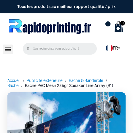
Accompagnement et conseil réalisé par une équipe
Tous les produits au meilleur rapport qualité / prix
humaine
FR
Accueil
Publicité extérieure
Bâche & Banderole
Bâche
Bâche PVC Mesh 235gr Speaker Line Array (B1)