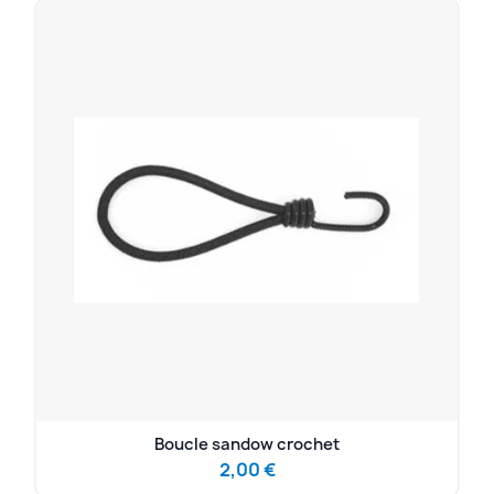
 diamètre 8mm
Boucle sandow
1,00 €
2,00 €