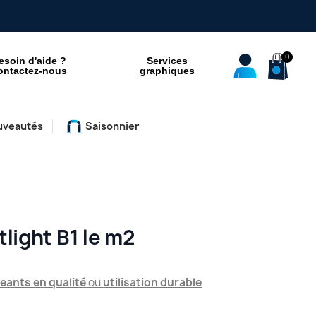
esoin d'aide ?
Services
ontactez-nous
graphiques
uveautés
Saisonnier
light B1 le m2
eants en qualité
ou
utilisation durable