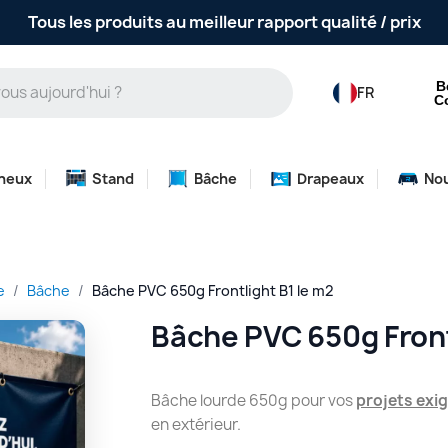
Tous les produits au meilleur rapport qualité / prix
B
FR
C
neux
Stand
Bâche
Drapeaux
No
e
Bâche
Bâche PVC 650g Frontlight B1 le m2
Bâche PVC 650g Front
Bâche lourde 650g pour vos
projets exig
en extérieur.