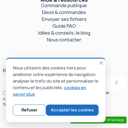
Commande publique
Devis & commandes
Envoyer ses fichiers
Guide PAO
Idées & conseils, le blog
Nous contacter
Inscription à la newsletter
Nous utilisons des cookies tiers pour
Recevez régulièrement nos actus imprimables.
améliorer votre expérience de navigation,
analyser le trafic du site et personnaliser le
contenu et les publicités.
cookies en
Vous confirmez avoir pris connaissance de notre politique de
savoir plus
confidentialité. Vous pouvez vous désinscrire à tout moment.
Tous les prix indiqués sont hors taxes (H.T.).
Refuser
Accepter les cookies
Contactez nous par WhatsApp