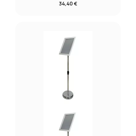
34,40 €