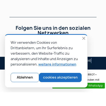
Folgen Sie uns in den sozialen
Netzwerken
Wir verwenden Cookies von
Drittanbietern, um Ihr Surferlebnis zu
verbessern, den Website-Traffic zu
analysieren und Inhalte und Anzeigen zu
Impressum
Allgemeine Geschäftsbedingungen (AGB)
personalisieren.
weitere informationen
Unsere Partner
© Rapidoprinting.fr 2026 | Website erstellt von Monsieur PIERROT •
Ablehnen
cookies akzeptieren
Spezialist für E-Commerce-Websites • Erreichen Sie mehr Kunden mit
unseren professionellen Websites.
Kontaktieren sie uns per WhatsApp