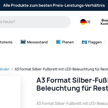
Alle Produkte zum besten Preis-Leistungs-Verhältnis
Bra
DE
Kont
ttotems
Messestand
Planen
Flaggen
tänder
A3 Format Silber-Fußbrett mit LED-Beleuchtung für Res
A3 Format Silber-Fuß
Beleuchtung für Res
A3 Format Silber-Fußbrett mit LED-Beleu