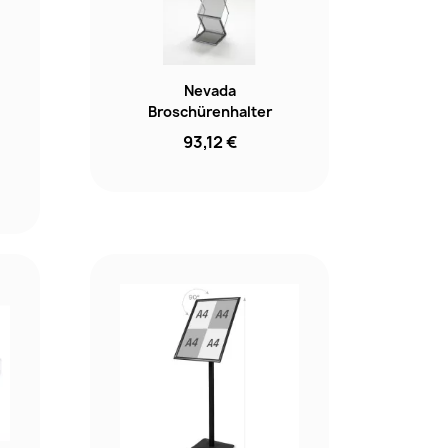
Nevada
Broschürenhalter
93,12 €