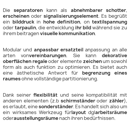
Die
separatoren
kann als
abnehmbarer schotter
,
erscheinen
oder
signalisierungselement
. Es begrüßt
ein
bilddruck
in
hohe definition
, on
textilspannung
oder
tarpaulin
, die entwicklung
ihr bild
während sie zu
ihrem beitragen
visuelle kommunikation
.
Modular und
anpassbar
ersatzteil
anpassung an alle
arten von
vereinbarungen
. Sie kann
dekorative
oberflächen
regale
oder elemente
zeichen
um sowohl
form als auch funktion zu optimieren. Es bietet auch
eine ästhetische Antwort für
begrenzung eines
raumes
ohne vollständige partitionierung.
Dank seiner
flexibilität
und seine kompatibilität mit
anderen elementen (z.b
schirmständer
oder
zähler
),
es erlaubt, eine
sonderständer
. Es handelt sich also um
ein wirksames Werkzeug für
layout
dgl
arbeitsräume
oder
ausstellungsräume
nach ihren bedürfnissen.