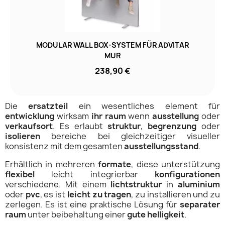
MODULAR WALL BOX-SYSTEM FÜR ADVITAR
MUR
238,90 €
Die
ersatzteil
ein wesentliches element für
entwicklung
wirksam
ihr raum
wenn
ausstellung
oder
verkaufsort
. Es erlaubt
struktur
,
begrenzung
oder
isolieren
bereiche bei gleichzeitiger visueller
konsistenz mit dem gesamten
ausstellungsstand
.
Erhältlich in mehreren
formate
, diese unterstützung
flexibel
leicht integrierbar
konfigurationen
verschiedene. Mit einem
lichtstruktur
in
aluminium
oder
pvc
, es ist
leicht zu tragen
, zu installieren und zu
zerlegen. Es ist eine praktische Lösung für
separater
raum
unter beibehaltung einer
gute helligkeit
.