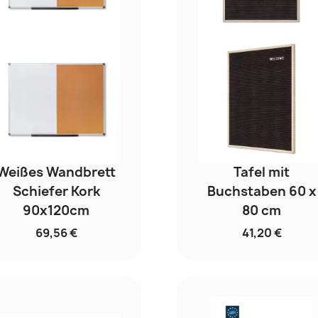
Weißes Wandbrett
Tafel mit
Schiefer Kork
Buchstaben 60 x
90x120cm
80 cm
69,56 €
41,20 €