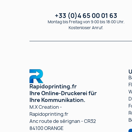
+33 (0)4 65 00 01 63
Montag bis Freitag von 9:00 bis 18:00 Uhr.
Kostenloser Anruf.
U
B
F
Rapidoprinting.fr
W
Ihre Online-Druckerei für
D
Ihre Kommunikation.
F
M.X Creation -
R
Rapidoprinting.fr
B
Anc route de sérignan - CR32
84100 ORANGE