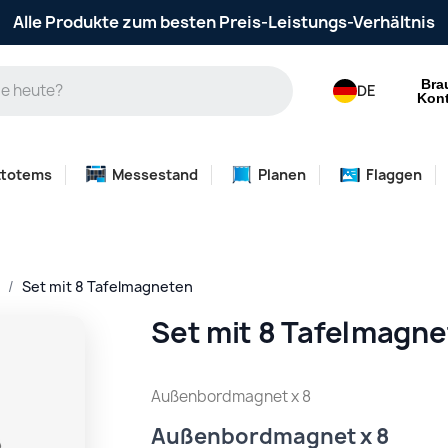
Alle Produkte zum besten Preis-Leistungs-Verhältnis
Bra
DE
Kont
ttotems
Messestand
Planen
Flaggen
Set mit 8 Tafelmagneten
Set mit 8 Tafelmagn
Außenbordmagnet x 8
Außenbordmagnet x 8