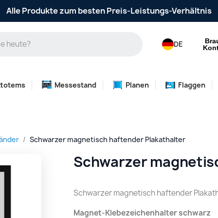
Alle Produkte zum besten Preis-Leistungs-Verhältnis
Bra
DE
Kont
ttotems
Messestand
Planen
Flaggen
tänder
Schwarzer magnetisch haftender Plakathalter
Schwarzer magnetisc
Schwarzer magnetisch haftender Plakath
Magnet-Klebezeichenhalter schwarz