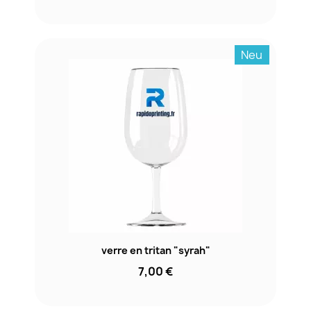
Neu
verre en tritan "syrah"
7,00 €