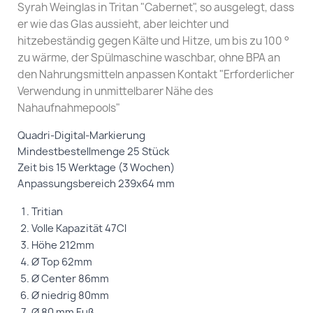
Syrah Weinglas in Tritan "Cabernet", so ausgelegt, dass
er wie das Glas aussieht, aber leichter und
hitzebeständig gegen Kälte und Hitze, um bis zu 100 °
zu wärme, der Spülmaschine waschbar, ohne BPA an
den Nahrungsmitteln anpassen Kontakt "Erforderlicher
Verwendung in unmittelbarer Nähe des
Nahaufnahmepools"
Quadri-Digital-Markierung
Mindestbestellmenge 25 Stück
Zeit bis 15 Werktage (3 Wochen)
Anpassungsbereich 239x64 mm
Tritian
Volle Kapazität 47Cl
Höhe 212mm
Ø Top 62mm
Ø Center 86mm
Ø niedrig 80mm
Ø 80 mm Fuß