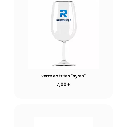
verre en tritan "syrah"
7,00 €