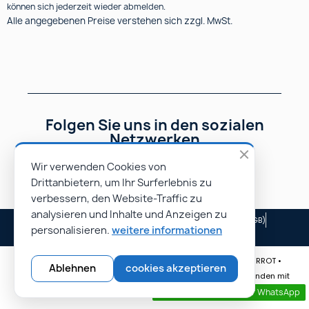
können sich jederzeit wieder abmelden.
Alle angegebenen Preise verstehen sich zzgl. MwSt.
Folgen Sie uns in den sozialen
Netzwerken
Wir verwenden Cookies von
Drittanbietern, um Ihr Surferlebnis zu
verbessern, den Website-Traffic zu
analysieren und Inhalte und Anzeigen zu
Impressum
Allgemeine Geschäftsbedingungen (AGB)
personalisieren.
weitere informationen
Unsere Partner
© Rapidoprinting.fr 2026 | Website erstellt von Monsieur PIERROT •
Ablehnen
cookies akzeptieren
Spezialist für E-Commerce-Websites • Erreichen Sie mehr Kunden mit
unseren professionellen Websites.
Kontaktieren sie uns per WhatsApp