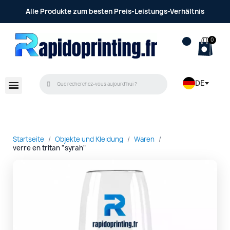
Alle Produkte zum besten Preis-Leistungs-Verhältnis
DE
Startseite
Objekte und Kleidung
Waren
verre en tritan "syrah"