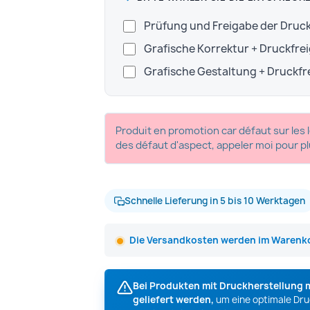
Prüfung und Freigabe der Dru
Grafische Korrektur + Druckfre
Grafische Gestaltung + Druckf
Produit en promotion car défaut sur les l
des défaut d'aspect, appeler moi pour 
Schnelle Lieferung in 5 bis 10 Werktagen
Die Versandkosten werden im Warenko
Bei Produkten mit Druckherstellung 
geliefert werden,
um eine optimale Druc