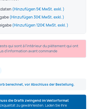
ckdaten
(Hinzufügen 5€ MwSt. exkl. )
igabe
(Hinzufügen 30€ MwSt. exkl. )
reigabe
(Hinzufügen 120€ MwSt. exkl. )
ests qui sont à l'intérieur du piètement qui ont
plus d'information avant commande
rb berechnet, vor Abschluss der Bestellung.
muss die Grafik zwingend im Vektorformat
kqualität zu gewährleisten. Laden Sie Ihre