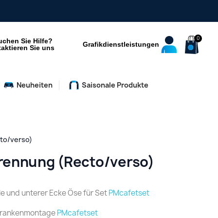
uchen Sie Hilfe?
Grafikdienstleistungen
aktieren Sie uns
Neuheiten
Saisonale Produkte
to/verso)
trennung (Recto/verso)
le und unterer Ecke Öse für Set
PMcafetset
schrankenmontage
PMcafetset