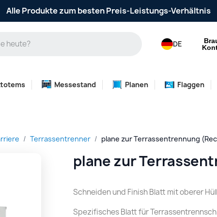
Alle Produkte zum besten Preis-Leistungs-Verhältnis
Bra
DE
Kont
ttotems
Messestand
Planen
Flaggen
rriere
Terrassentrenner
plane zur Terrassentrennung (Rec
plane zur Terrassen
Schneiden und Finish Blatt mit oberer Hül
Spezifisches Blatt für Terrassentrenn