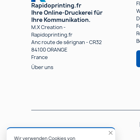
F
Rapidoprinting.fr
W
Ihre Online-Druckerei für
D
Ihre Kommunikation.
F
M.X Creation -
R
Rapidoprinting.fr
B
Anc route de sérignan - CR32
84100 ORANGE
France
Über uns
Wir verwenden Cookies von