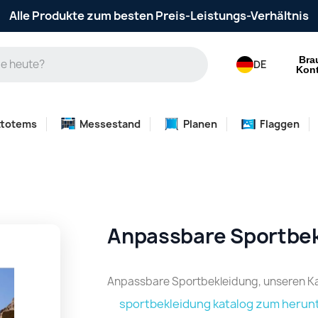
Alle Produkte zum besten Preis-Leistungs-Verhältnis
Bra
DE
Kont
ttotems
Messestand
Planen
Flaggen
Anpassbare Sportbek
Anpassbare Sportbekleidung, unseren Ka
sportbekleidung katalog zum herun