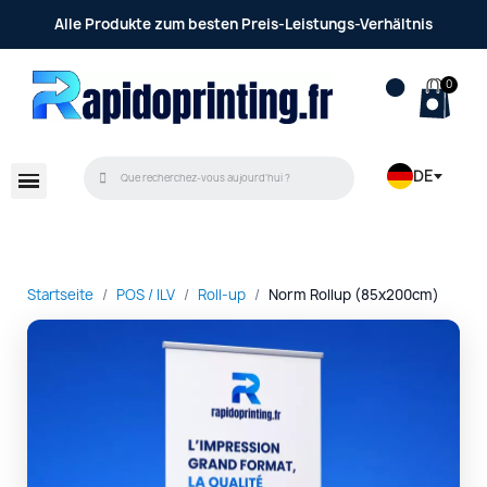
Alle Produkte zum besten Preis-Leistungs-Verhältnis
DE
Startseite
POS / ILV
Roll-up
Norm Rollup (85x200cm)