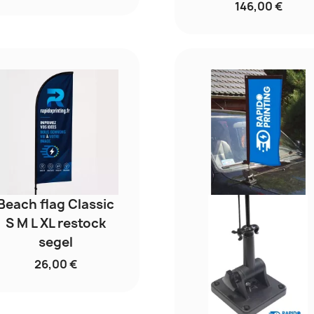
146,00 €
Beach flag Classic
S M L XL restock
segel
26,00 €