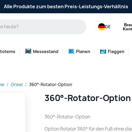
Alle Produkte zum besten Preis-Leistungs-Verhältnis
Bra
DE
Kont
ttotems
Messestand
Planen
Flaggen
me
Orixel
360°-Rotator-Option
360°-Rotator-Option
360°-Rotator-Option
Option Rotator 360° für den Fuß ohne d