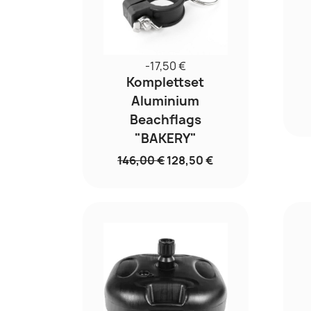
-17,50 €
Komplettset
Aluminium
Beachflags
"BAKERY"
146,00 €
128,50 €