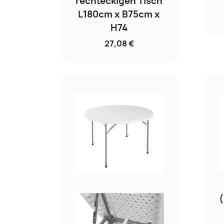
rechteckigen Tisch
L180cm x B75cm x
H74
27,08 €
(