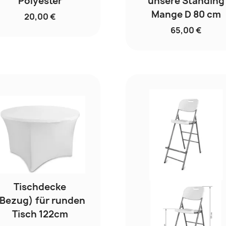
Polyester
unsere Standing
Mange D 80 cm
20,00 €
65,00 €
Tischdecke
Bezug) für runden
Tisch 122cm