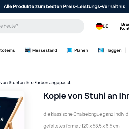
Alle Produkte zum besten Preis-Leistungs-Verhältnis
Bra
DE
Kont
ttotems
Messestand
Planen
Flaggen
 von Stuhl an Ihre Farben angepasst
Kopie von Stuhl an I
die klassische Chaiselongue ganz individu
gefaltetes format:120 x 58,5 x 6,5 cm