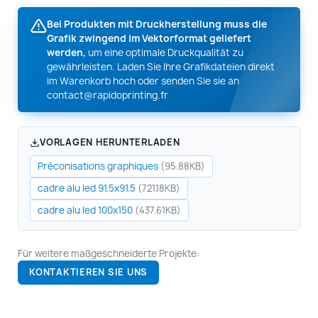
Bei Produkten mit Druckherstellung muss die
Grafik zwingend im Vektorformat geliefert
werden,
um eine optimale Druckqualität zu
gewährleisten. Laden Sie Ihre Grafikdateien direkt
im Warenkorb hoch oder senden Sie sie an
contact@rapidoprinting.fr
VORLAGEN HERUNTERLADEN
Préconisations graphiques
(95.88KB)
cadre alu led 91.5x91.5
(721.18KB)
cadre alu led 100x150
(437.61KB)
Für weitere maßgeschneiderte Projekte:
KONTAKTIEREN SIE UNS