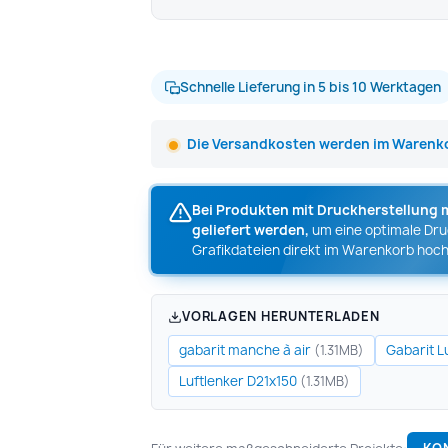
Schnelle Lieferung in 5 bis 10 Werktagen
Die Versandkosten werden im Warenko
Bei Produkten mit Druckherstellung 
geliefert werden,
um eine optimale Druc
Grafikdateien direkt im Warenkorb hoch
VORLAGEN HERUNTERLADEN
gabarit manche à air
Gabarit L
(1.31MB)
Luftlenker D21x150
(1.31MB)