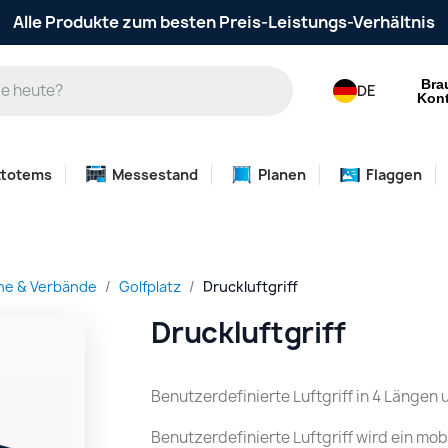
Alle Produkte zum besten Preis-Leistungs-Verhältnis
Bra
DE
Kont
ttotems
Messestand
Planen
Flaggen
ne & Verbände
Golfplatz
Druckluftgriff
Druckluftgriff
Benutzerdefinierte Luftgriff in 4 Längen
Benutzerdefinierte Luftgriff wird ein mo