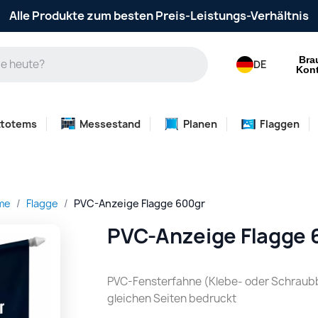
önliche Beratung und Betreuung durch ein engagiertes
Alle Produkte zum besten Preis-Leistungs-Verhältnis
Bra
DE
Kont
ttotems
Messestand
Planen
Flaggen
me
Flagge
PVC-Anzeige Flagge 600gr
PVC-Anzeige Flagge 
PVC-Fensterfahne (Klebe- oder Schraubb
gleichen Seiten bedruckt