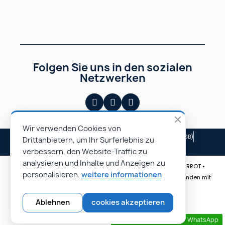
Folgen Sie uns in den sozialen
Netzwerken
Wir verwenden Cookies von
Impressum
Allgemeine Geschäftsbedingungen (AGB)
Drittanbietern, um Ihr Surferlebnis zu
Unsere Partner
verbessern, den Website-Traffic zu
analysieren und Inhalte und Anzeigen zu
© Rapidoprinting.fr 2026 | Website erstellt von Monsieur PIERROT •
personalisieren.
weitere informationen
Spezialist für E-Commerce-Websites • Erreichen Sie mehr Kunden mit
unseren professionellen Websites.
Ablehnen
cookies akzeptieren
Kontaktieren sie uns per WhatsApp