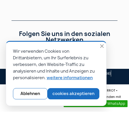
Folgen Sie uns in den sozialen
Netzwerken
Wir verwenden Cookies von
Drittanbietern, um Ihr Surferlebnis zu
verbessern, den Website-Traffic zu
analysieren und Inhalte und Anzeigen zu
Impressum
Allgemeine Geschäftsbedingungen (AGB)
personalisieren.
weitere informationen
Unsere Partner
© Rapidoprinting.fr 2026 | Website erstellt von Monsieur PIERROT •
Ablehnen
cookies akzeptieren
Spezialist für E-Commerce-Websites • Erreichen Sie mehr Kunden mit
unseren professionellen Websites.
Kontaktieren sie uns per WhatsApp