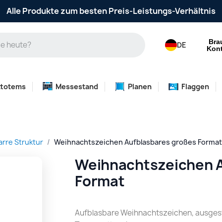
Alle Produkte zum besten Preis-Leistungs-Verhältnis
Bra
DE
Kont
ttotems
Messestand
Planen
Flaggen
arre Struktur
Weihnachtszeichen Aufblasbares großes Format
Weihnachtszeichen A
Format
Aufblasbare Weihnachtszeichen, ausgesta